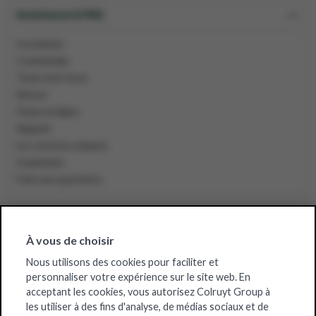
Assistance & FAQ
Inscription
Commander
Track-and-trace
Retour
Payez en ligne
Rappels
Les services uniques
Inspiration
Foire aux questions
Assortiment
À vous de choisir
Grossiste belge
Nous utilisons des cookies pour faciliter et
personnaliser votre expérience sur le site web. En
acceptant les cookies, vous autorisez Colruyt Group à
À propos de Solucious
les utiliser à des fins d'analyse, de médias sociaux et de