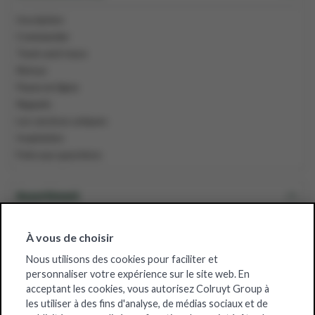
Inscription
Commander
Track-and-trace
Retour
Payez en ligne
Rappels
Les services uniques
Inspiration
Foire aux questions
Assortiment
Grossiste belge
À vous de choisir
Nous utilisons des cookies pour faciliter et
personnaliser votre expérience sur le site web. En
À propos de Solucious
acceptant les cookies, vous autorisez Colruyt Group à
les utiliser à des fins d'analyse, de médias sociaux et de