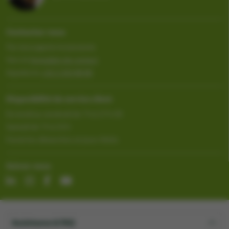
Contactez-nous
Par messagerie instantanée
Vers le
formulaire de contact
Appelez le
+32 2 333 88 88
Disponibilité du service client
Du lundi au vendredi de 7 h à 17 h 30
Samedi de 7 h à 13 h
Fermé les dimanches et jours fériés
Suivez-nous
Assistance & FAQ