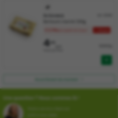
De Zuivelarij
Art: 131318
Berloumi mariné 230g
€ 3,746
+ 12 pce
/pce
à partir de 12 pce
4
345
18,891/kg
/pce
Vendu par Pièce
Assortiment du moment
Une question ? Nous sommes là !
Notre service client est
prêt à vous aider.