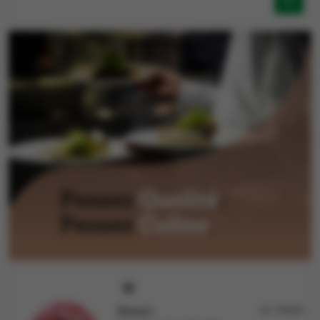
Doony's
Art: 132630