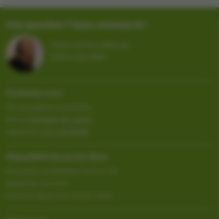
Une question ? Nous sommes là !
Notre service client est
prêt à vous aider.
Contactez-nous
Par messagerie instantanée
Vers le
formulaire de contact
Appelez le
+32 2 333 88 88
Disponibilité du service client
Du lundi au vendredi de 7 h à 17 h 30
Samedi de 7 h à 13 h
Fermé les dimanches et jours fériés