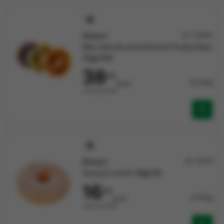
Doony's
Art: 132469
Mini donuts assortiment fruity bites
22gx108
38
373
16,147/kg
/pack
Vendu par Pack
Doony's
Art: 133114
Doony's sucré 49gx36
16
710
9,471/kg
/pack
Vendu par Pack