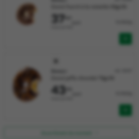
Donut fourré à la noisette 69gx36
37
407
15,056/kg
/pack
Vendu par Pack
Doony's
Art: 133117
Donut jaffa chocolat 79gx36
43
675
15,356/kg
/pack
Vendu par Pack
Assortiment du moment