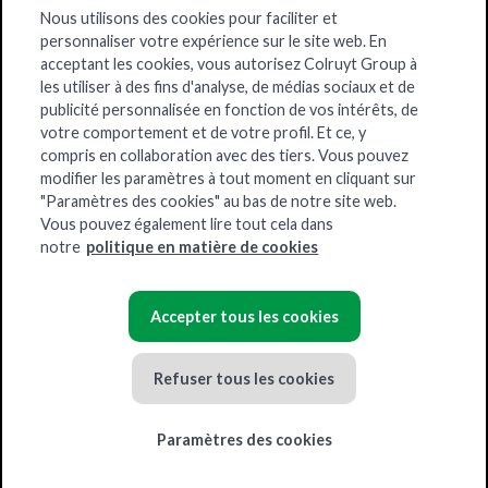
Grossiste belge
Nous utilisons des cookies pour faciliter et
personnaliser votre expérience sur le site web. En
acceptant les cookies, vous autorisez Colruyt Group à
À propos de Solucious
les utiliser à des fins d'analyse, de médias sociaux et de
publicité personnalisée en fonction de vos intérêts, de
votre comportement et de votre profil. Et ce, y
compris en collaboration avec des tiers. Vous pouvez
Certificats
modifier les paramètres à tout moment en cliquant sur
"Paramètres des cookies" au bas de notre site web.
Vous pouvez également lire tout cela dans
notre
politique en matière de cookies
Accepter tous les cookies
Colruyt Group
Emploi
Déclaration de confidentialité
Refuser tous les cookies
Conditions générales
Politique des cookies
Paramètres des cookies
Paramètres des cookies
0