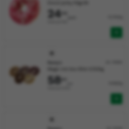
Donut pinky 54gx36
24
056
12,374/kg
/pack
Vendu par Pack
Doony's
Art: 131692
Magic mix box 60st 4,152kg
58
837
14,168/kg
/crt
Vendu par Carton
Doony's
Art: 133116