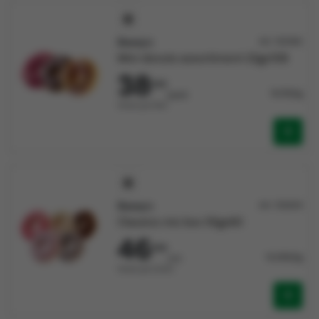
Doony's
Art: 132462
Mini donuts assortiment 22gx108
38
305
16,119/kg
/pack
Vendu par Pack
Doony's
Art: 132634
Classics mix box 55gx60
46
530
14,099/kg
/crt
Vendu par Carton