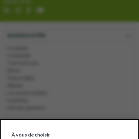
Suivez-nous
Assistance & FAQ
Inscription
Commander
Track-and-trace
Retour
Payez en ligne
Rappels
Les services uniques
Inspiration
Foire aux questions
Assortiment
À vous de choisir