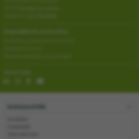
Vers le
formulaire de contact
Appelez le
+32 2 333 88 88
Disponibilité du service client
Du lundi au vendredi de 7 h à 17 h 30
Samedi de 7 h à 13 h
Fermé les dimanches et jours fériés
Suivez-nous
Assistance & FAQ
Inscription
Commander
Track-and-trace