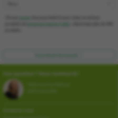
Filtres
Oh non,
purée
. Aucun produit trouvé. Jetez un œil aux
produits de
la marque maison Culino
: désormais plus de 300
produits.
Assortiment du moment
Une question ? Nous sommes là !
Notre service client est
prêt à vous aider.
Contactez-nous
Par messagerie instantanée