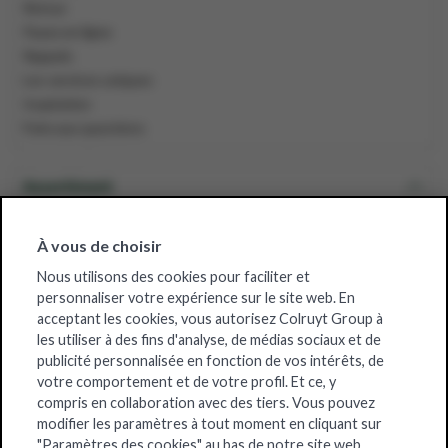
Retour
Payez en ligne
Rappels
Les services uniques
Inspiration
Foire aux questions
Assortiment
Grossiste belge
À vous de choisir
Nous utilisons des cookies pour faciliter et
personnaliser votre expérience sur le site web. En
À propos de Solucious
acceptant les cookies, vous autorisez Colruyt Group à
les utiliser à des fins d'analyse, de médias sociaux et de
publicité personnalisée en fonction de vos intérêts, de
Certificats
votre comportement et de votre profil. Et ce, y
compris en collaboration avec des tiers. Vous pouvez
modifier les paramètres à tout moment en cliquant sur
"Paramètres des cookies" au bas de notre site web.