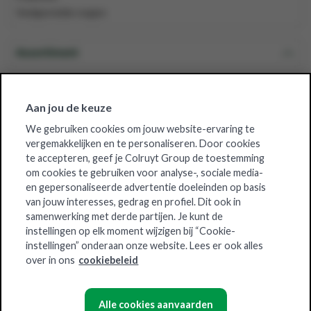
Veelgestelde vragen
Assortiment
Belgische groothandel voor
Aan jou de keuze
We gebruiken cookies om jouw website-ervaring te
Over Solucious
vergemakkelijken en te personaliseren. Door cookies
te accepteren, geef je Colruyt Group de toestemming
om cookies te gebruiken voor analyse-, sociale media-
en gepersonaliseerde advertentie doeleinden op basis
Certificaten
van jouw interesses, gedrag en profiel. Dit ook in
samenwerking met derde partijen. Je kunt de
instellingen op elk moment wijzigen bij “Cookie-
instellingen” onderaan onze website. Lees er ook alles
over in ons
cookiebeleid
Alle cookies aanvaarden