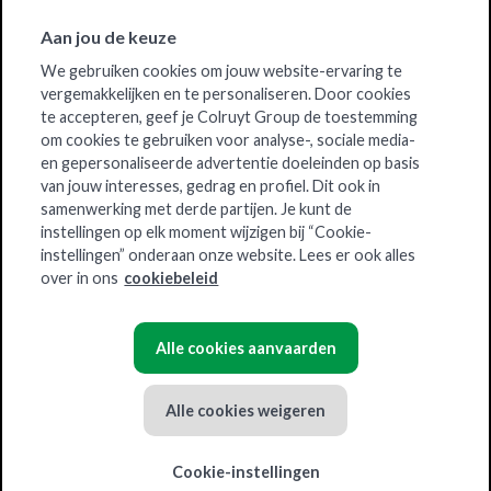
Aan jou de keuze
Belgische groothandel voor
We gebruiken cookies om jouw website-ervaring te
vergemakkelijken en te personaliseren. Door cookies
Over Solucious
te accepteren, geef je Colruyt Group de toestemming
om cookies te gebruiken voor analyse-, sociale media-
en gepersonaliseerde advertentie doeleinden op basis
van jouw interesses, gedrag en profiel. Dit ook in
Certificaten
samenwerking met derde partijen. Je kunt de
instellingen op elk moment wijzigen bij “Cookie-
instellingen” onderaan onze website. Lees er ook alles
over in ons
cookiebeleid
Alle cookies aanvaarden
Colruyt Group
Jobs
Privacystatement
Alle cookies weigeren
Algemene voorwaarden
Cookiebeleid
Cookie-instellingen
Cookie-instellingen
0