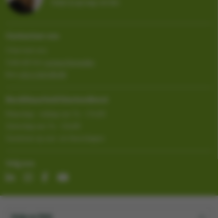
helpt je graag verder.
Contacteer ons
Chat met ons
Gebruik het
contactformulier
Bel
+32 2 333 88 88
Bereikbaarheid klantendienst
Maandag - vrijdag van 7u - 17u30
Zaterdag van 7u - 13u00
Gesloten op zon- en feestdagen
Volg ons
Hulp en FAQ