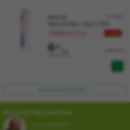
Demak Up
Art: 110453
Wattenschijfjes original 105st
€ 6,054
+ 5 pak
/pak
vanaf 5 pak
6
690
0,060/stuk
/pak
Verkocht per Pak
Assortiment in de kijker
Een vraag? Wij staan klaar!
Onze klantendienst