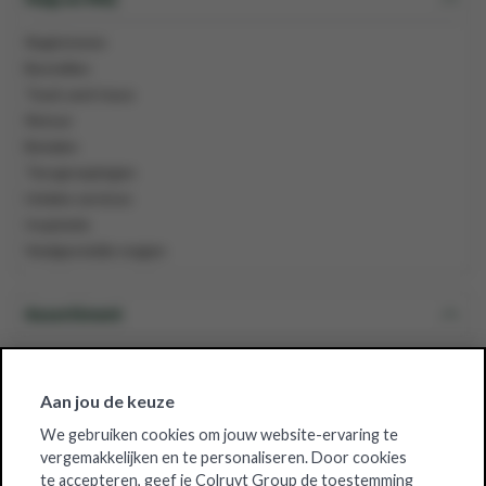
Registreren
Bestellen
Track-and-trace
Retour
Betalen
Terugroepingen
Unieke services
Inspiratie
Veelgestelde vragen
Assortiment
Belgische groothandel voor
Aan jou de keuze
We gebruiken cookies om jouw website-ervaring te
Over Solucious
vergemakkelijken en te personaliseren. Door cookies
te accepteren, geef je Colruyt Group de toestemming