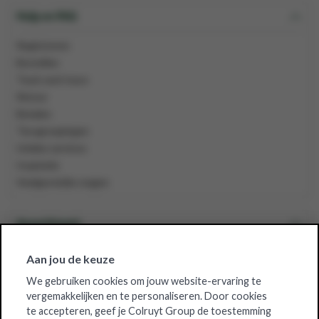
Hulp en FAQ
Registreren
Bestellen
Track-and-trace
Retour
Betalen
Terugroepingen
Unieke services
Inspiratie
Veelgestelde vragen
Assortiment
Aan jou de keuze
Belgische groothandel voor
We gebruiken cookies om jouw website-ervaring te
vergemakkelijken en te personaliseren. Door cookies
Over Solucious
te accepteren, geef je Colruyt Group de toestemming