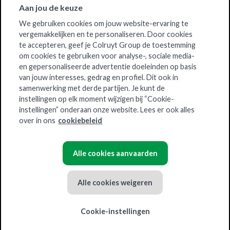
Aan jou de keuze
Belgische groothandel voor
We gebruiken cookies om jouw website-ervaring te
vergemakkelijken en te personaliseren. Door cookies
Over Solucious
te accepteren, geef je Colruyt Group de toestemming
om cookies te gebruiken voor analyse-, sociale media-
en gepersonaliseerde advertentie doeleinden op basis
van jouw interesses, gedrag en profiel. Dit ook in
Certificaten
samenwerking met derde partijen. Je kunt de
instellingen op elk moment wijzigen bij “Cookie-
instellingen” onderaan onze website. Lees er ook alles
over in ons
cookiebeleid
Alle cookies aanvaarden
Colruyt Group
Jobs
Privacystatement
Alle cookies weigeren
Algemene voorwaarden
Cookiebeleid
Cookie-instellingen
Cookie-instellingen
0