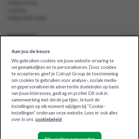
Unieke services
Inspiratie
Veelgestelde vragen
Assortiment
Aan jou de keuze
Belgische groothandel voor
We gebruiken cookies om jouw website-ervaring te
vergemakkelijken en te personaliseren. Door cookies
Over Solucious
te accepteren, geef je Colruyt Group de toestemming
om cookies te gebruiken voor analyse-, sociale media-
en gepersonaliseerde advertentie doeleinden op basis
van jouw interesses, gedrag en profiel. Dit ook in
Certificaten
samenwerking met derde partijen. Je kunt de
instellingen op elk moment wijzigen bij “Cookie-
instellingen” onderaan onze website. Lees er ook alles
over in ons
cookiebeleid