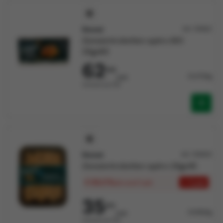
Nomet
Art: 131922
Zeewierkroketten apéro BIO
25gx80
62
543
31,271/kg
/pak
Verkocht per Pak
Nomet
Art: 133633
Zeewierkroketten apéro 25gx45
€ 30,173
+ 5 pak
/pak
vanaf 5 pak
35
001
31,109/kg
/pak
Verkocht per Pak