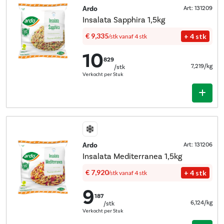
Ardo
Art: 131209
Insalata Sapphira 1,5kg
€ 9,335
+ 4 stk
/stk
vanaf 4 stk
10
829
7,219/kg
/stk
Verkocht per Stuk
Ardo
Art: 131206
Insalata Mediterranea 1,5kg
€ 7,920
+ 4 stk
/stk
vanaf 4 stk
9
187
6,124/kg
/stk
Verkocht per Stuk