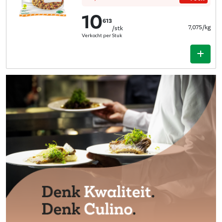
10
613
7,075/kg
/stk
Verkocht per Stuk