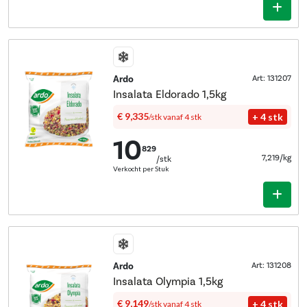
Ardo
Art: 131207
Insalata Eldorado 1,5kg
€ 9,335
+ 4 stk
/stk
vanaf 4 stk
10
829
7,219/kg
/stk
Verkocht per Stuk
Ardo
Art: 131208
Insalata Olympia 1,5kg
€ 9,149
+ 4 stk
/stk
vanaf 4 stk