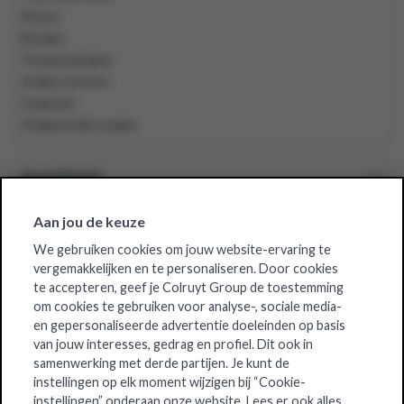
Retour
Betalen
Terugroepingen
Unieke services
Inspiratie
Veelgestelde vragen
Assortiment
Aan jou de keuze
Belgische groothandel voor
We gebruiken cookies om jouw website-ervaring te
vergemakkelijken en te personaliseren. Door cookies
Over Solucious
te accepteren, geef je Colruyt Group de toestemming
om cookies te gebruiken voor analyse-, sociale media-
en gepersonaliseerde advertentie doeleinden op basis
van jouw interesses, gedrag en profiel. Dit ook in
Certificaten
samenwerking met derde partijen. Je kunt de
instellingen op elk moment wijzigen bij “Cookie-
instellingen” onderaan onze website. Lees er ook alles