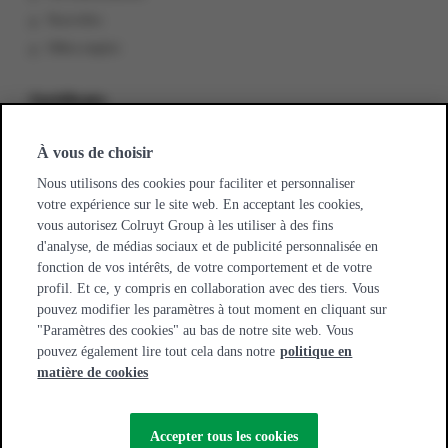
Nouvelles
Offres emploi
Certificats
À vous de choisir
Nous utilisons des cookies pour faciliter et personnaliser
votre expérience sur le site web. En acceptant les cookies,
vous autorisez Colruyt Group à les utiliser à des fins
d'analyse, de médias sociaux et de publicité personnalisée en
fonction de vos intérêts, de votre comportement et de votre
profil. Et ce, y compris en collaboration avec des tiers. Vous
pouvez modifier les paramètres à tout moment en cliquant sur
"Paramètres des cookies" au bas de notre site web. Vous
pouvez également lire tout cela dans notre
politique en
matière de cookies
Accepter tous les cookies