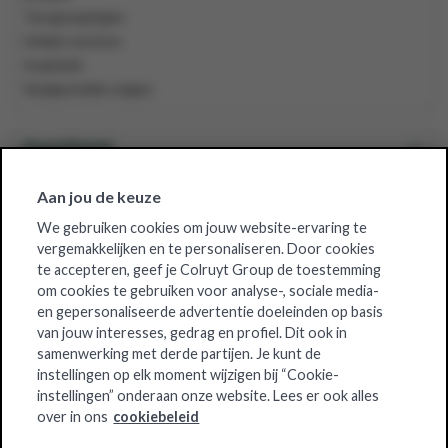
Terugroepingen
Unieke services
Inspiratie
Veelgestelde vragen
Assortiment
Aan jou de keuze
Belgische groothandel voor
We gebruiken cookies om jouw website-ervaring te
vergemakkelijken en te personaliseren. Door cookies
Over Solucious
te accepteren, geef je Colruyt Group de toestemming
om cookies te gebruiken voor analyse-, sociale media-
en gepersonaliseerde advertentie doeleinden op basis
van jouw interesses, gedrag en profiel. Dit ook in
Certificaten
samenwerking met derde partijen. Je kunt de
instellingen op elk moment wijzigen bij “Cookie-
instellingen” onderaan onze website. Lees er ook alles
over in ons
cookiebeleid