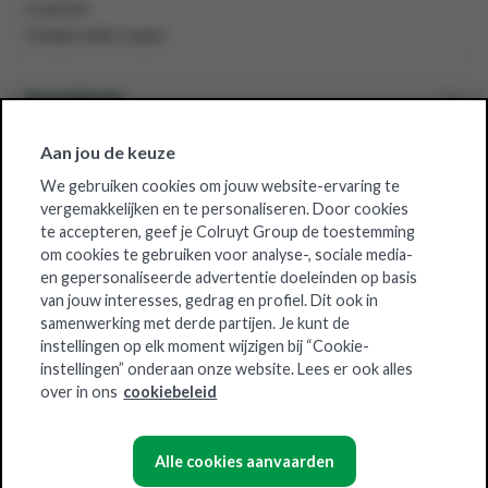
Inspiratie
Veelgestelde vragen
Assortiment
Aan jou de keuze
Belgische groothandel voor
We gebruiken cookies om jouw website-ervaring te
vergemakkelijken en te personaliseren. Door cookies
Over Solucious
te accepteren, geef je Colruyt Group de toestemming
om cookies te gebruiken voor analyse-, sociale media-
en gepersonaliseerde advertentie doeleinden op basis
van jouw interesses, gedrag en profiel. Dit ook in
Certificaten
samenwerking met derde partijen. Je kunt de
instellingen op elk moment wijzigen bij “Cookie-
instellingen” onderaan onze website. Lees er ook alles
over in ons
cookiebeleid
Alle cookies aanvaarden