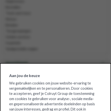
Registreren
Bestellen
Track-and-trace
Retour
Betalen
Terugroepingen
Unieke services
Inspiratie
Veelgestelde vragen
Assortiment
Aan jou de keuze
Belgische groothandel voor
We gebruiken cookies om jouw website-ervaring te
vergemakkelijken en te personaliseren. Door cookies
Over Solucious
te accepteren, geef je Colruyt Group de toestemming
om cookies te gebruiken voor analyse-, sociale media-
en gepersonaliseerde advertentie doeleinden op basis
van jouw interesses, gedrag en profiel. Dit ook in