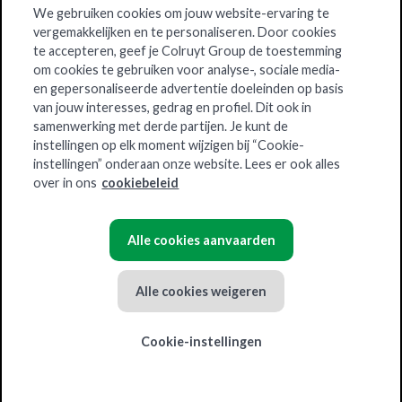
We gebruiken cookies om jouw website-ervaring te
vergemakkelijken en te personaliseren. Door cookies
Over Solucious
te accepteren, geef je Colruyt Group de toestemming
om cookies te gebruiken voor analyse-, sociale media-
en gepersonaliseerde advertentie doeleinden op basis
van jouw interesses, gedrag en profiel. Dit ook in
Certificaten
samenwerking met derde partijen. Je kunt de
instellingen op elk moment wijzigen bij “Cookie-
instellingen” onderaan onze website. Lees er ook alles
over in ons
cookiebeleid
Alle cookies aanvaarden
Colruyt Group
Jobs
Privacystatement
Alle cookies weigeren
Algemene voorwaarden
Cookiebeleid
Cookie-instellingen
Cookie-instellingen
0
Assortiment
Promo
Lijstjes
Winkelwagen