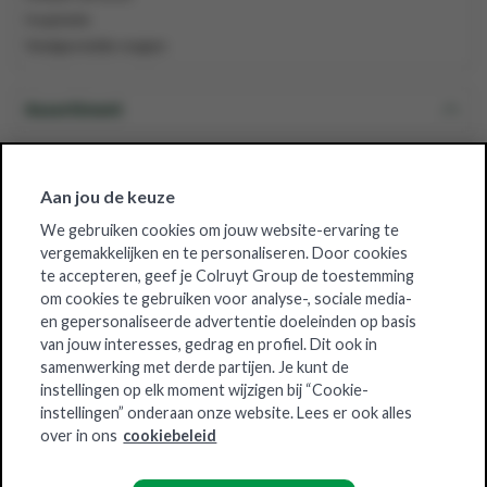
Inspiratie
Veelgestelde vragen
Assortiment
Belgische groothandel voor
Aan jou de keuze
We gebruiken cookies om jouw website-ervaring te
Over Solucious
vergemakkelijken en te personaliseren. Door cookies
te accepteren, geef je Colruyt Group de toestemming
om cookies te gebruiken voor analyse-, sociale media-
Certificaten
en gepersonaliseerde advertentie doeleinden op basis
van jouw interesses, gedrag en profiel. Dit ook in
samenwerking met derde partijen. Je kunt de
instellingen op elk moment wijzigen bij “Cookie-
instellingen” onderaan onze website. Lees er ook alles
over in ons
cookiebeleid