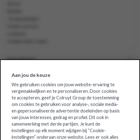
Retour
Betalen
Terugroepingen
Unieke services
Inspiratie
Veelgestelde vragen
Assortiment
Aan jou de keuze
Belgische groothandel voor
We gebruiken cookies om jouw website-ervaring te
vergemakkelijken en te personaliseren. Door cookies
Over Solucious
te accepteren, geef je Colruyt Group de toestemming
om cookies te gebruiken voor analyse-, sociale media-
en gepersonaliseerde advertentie doeleinden op basis
van jouw interesses, gedrag en profiel. Dit ook in
Certificaten
samenwerking met derde partijen. Je kunt de
instellingen op elk moment wijzigen bij “Cookie-
instellingen” onderaan onze website. Lees er ook alles