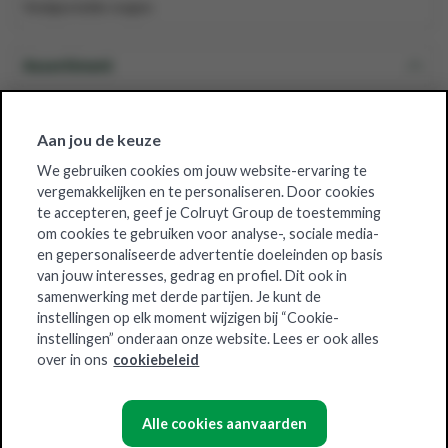
Veelgestelde vragen
Assortiment
Belgische groothandel voor
Aan jou de keuze
We gebruiken cookies om jouw website-ervaring te
Over Solucious
vergemakkelijken en te personaliseren. Door cookies
te accepteren, geef je Colruyt Group de toestemming
om cookies te gebruiken voor analyse-, sociale media-
en gepersonaliseerde advertentie doeleinden op basis
Certificaten
van jouw interesses, gedrag en profiel. Dit ook in
samenwerking met derde partijen. Je kunt de
instellingen op elk moment wijzigen bij “Cookie-
instellingen” onderaan onze website. Lees er ook alles
over in ons
cookiebeleid
Alle cookies aanvaarden
Colruyt Group
Jobs
Privacystatement