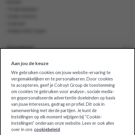
Betalen
Terugroepingen
Unieke services
Inspiratie
Veelgestelde vragen
Assortiment
Aan jou de keuze
Belgische groothandel voor
We gebruiken cookies om jouw website-ervaring te
vergemakkelijken en te personaliseren. Door cookies
Over Solucious
te accepteren, geef je Colruyt Group de toestemming
om cookies te gebruiken voor analyse-, sociale media-
en gepersonaliseerde advertentie doeleinden op basis
van jouw interesses, gedrag en profiel. Dit ook in
Certificaten
samenwerking met derde partijen. Je kunt de
instellingen op elk moment wijzigen bij “Cookie-
instellingen” onderaan onze website. Lees er ook alles
over in ons
cookiebeleid