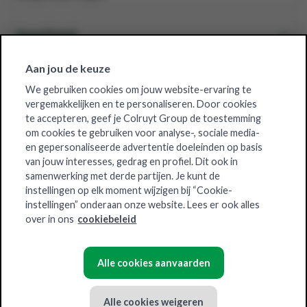
Assortiment
Aan jou de keuze
Belgische groothandel voor
We gebruiken cookies om jouw website-ervaring te
vergemakkelijken en te personaliseren. Door cookies
Over Solucious
te accepteren, geef je Colruyt Group de toestemming
om cookies te gebruiken voor analyse-, sociale media-
en gepersonaliseerde advertentie doeleinden op basis
van jouw interesses, gedrag en profiel. Dit ook in
Certificaten
samenwerking met derde partijen. Je kunt de
instellingen op elk moment wijzigen bij “Cookie-
instellingen” onderaan onze website. Lees er ook alles
over in ons
cookiebeleid
Alle cookies aanvaarden
Colruyt Group
Jobs
Privacystatement
Alle cookies weigeren