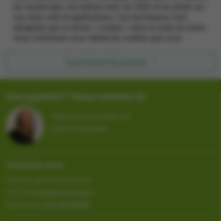
Assortiment du moment
Une question ? Nous sommes là !
Notre service client est
prêt à vous aider.
Contactez-nous
Par messagerie instantanée
Vers le
formulaire de contact
Appelez le
+32 2 333 88 88