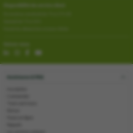
Disponibilité du service client
Du lundi au vendredi de 7 h à 17 h 30
Samedi de 7 h à 13 h
Fermé les dimanches et jours fériés
Suivez-nous
Assistance & FAQ
Inscription
Commander
Track-and-trace
Retour
Payez en ligne
Rappels
Les services uniques