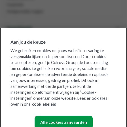
Inspiratie
Veelgestelde vragen
Assortiment
Aan jou de keuze
Belgische groothandel voor
We gebruiken cookies om jouw website-ervaring te
vergemakkelijken en te personaliseren. Door cookies
Over Solucious
te accepteren, geef je Colruyt Group de toestemming
om cookies te gebruiken voor analyse-, sociale media-
en gepersonaliseerde advertentie doeleinden op basis
van jouw interesses, gedrag en profiel. Dit ook in
Certificaten
samenwerking met derde partijen. Je kunt de
instellingen op elk moment wijzigen bij “Cookie-
instellingen” onderaan onze website. Lees er ook alles
over in ons
cookiebeleid
Alle cookies aanvaarden