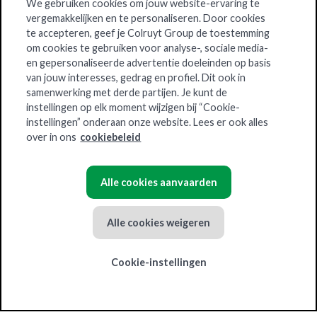
We gebruiken cookies om jouw website-ervaring te
vergemakkelijken en te personaliseren. Door cookies
Over Solucious
te accepteren, geef je Colruyt Group de toestemming
om cookies te gebruiken voor analyse-, sociale media-
en gepersonaliseerde advertentie doeleinden op basis
van jouw interesses, gedrag en profiel. Dit ook in
Certificaten
samenwerking met derde partijen. Je kunt de
instellingen op elk moment wijzigen bij “Cookie-
instellingen” onderaan onze website. Lees er ook alles
over in ons
cookiebeleid
Alle cookies aanvaarden
Colruyt Group
Jobs
Privacystatement
Alle cookies weigeren
Algemene voorwaarden
Cookiebeleid
Cookie-instellingen
Cookie-instellingen
0
Assortiment
Promo
Lijstjes
Winkelwagen