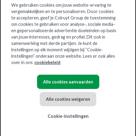
We gebruiken cookies om jouw website-ervaring te
vergemakkelijken en te personaliseren. Door cookies
Over Solucious
te accepteren, geef je Colruyt Group de toestemming
om cookies te gebruiken voor analyse-, sociale media-
en gepersonaliseerde advertentie doeleinden op basis
van jouw interesses, gedrag en profiel. Dit ook in
Certificaten
samenwerking met derde partijen. Je kunt de
instellingen op elk moment wijzigen bij “Cookie-
instellingen” onderaan onze website. Lees er ook alles
over in ons
cookiebeleid
Alle cookies aanvaarden
Colruyt Group
Jobs
Privacystatement
Alle cookies weigeren
Algemene voorwaarden
Cookiebeleid
Cookie-instellingen
Cookie-instellingen
0
Assortiment
Promo
Lijstjes
Winkelwagen