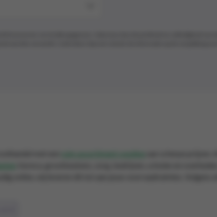
/of leverancier verstrekte gegevens. Solucious kan de juistheid en volledigheid van 
 niet werden verwerkt. Controleer daarom steeds de informatie op de verpakking van
roothandel met een
ruim assortiment voeding
aan scherpe prijzen. 
anten
:
horeca, grootkeukens, zorg, bedrijven, scholen en overhede
udig online, wij leveren dit tot aan jouw voorraadruimtes. Volgens 
-2-3