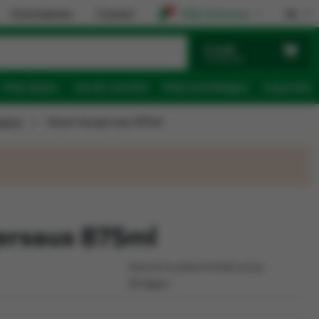
Onze klanten
Contact
Mijn Solucious
NL
€ 0,00
0 artikelen
Mijn lijstjes
Eerder besteld
Mijn bestellingen
Inspiratie
akking
Classic burgersaus 875ml
gersaus 875ml
Minimale houdbaarheid bij levering
30 dagen