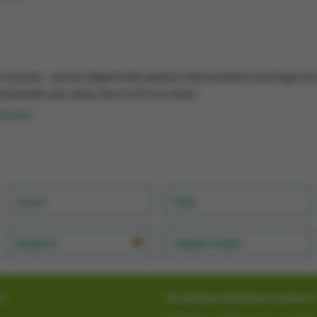
 bouwen – op hun uitgebreide aanbod, betrouwbare leveringen en 
 besteden aan zaken die er echt toe doen.”
ager Bavet
Zuivel
Wijn
Belgisch
Veggie/Vegan
ns
Bereikbaarheid klantendienst