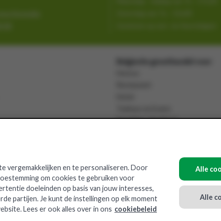
Maandag - vrijdag van 7u - 17u30
tactformulier
Zaterdag van 7u - 13u00
8 88
Gesloten op zon- en feestdagen
Belgische groothandel voor
Horeca
Restaurant
Hotel
Traiteur en Event
Snackbar / fastfood
rtiment
Grootkeuken
Bedrijven
Jeugdkampen
e vergemakkelijken en te personaliseren. Door
Alle co
 toestemming om cookies te gebruiken voor
ertentie doeleinden op basis van jouw interesses,
Alle c
rde partijen. Je kunt de instellingen op elk moment
ebsite. Lees er ook alles over in ons
cookiebeleid