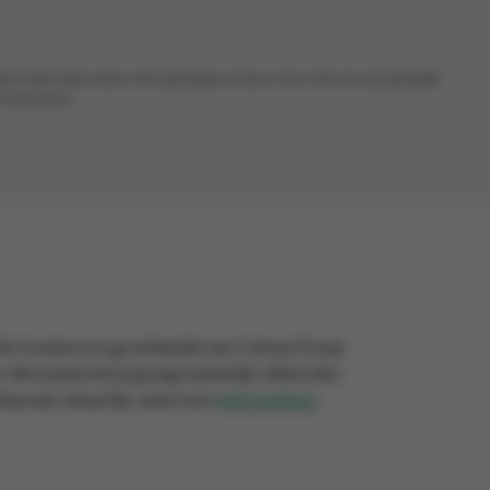
deze informatie echter niet waarborgen en kan er dus niet voor aansprakelijk
 het product.
Als foodservice groothandel van Colruyt Group
n. We maken het je graag makkelijk. Want elke
afspraak natuurlijk, want onze
betrouwbare