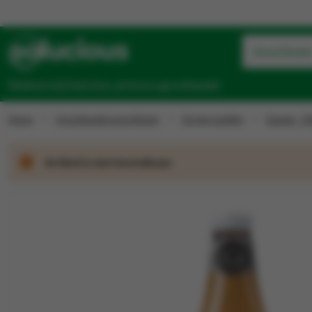
Assortimen
Welkom bij Solucious, je horeca groothandel
Home
Groothandel assortiment
Droge voeding
Sauzen - Ol
Artikel is niet bestelbaar.