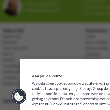
Chat met ons
Onze klantendienst
Gebruik het
con
helpt je graag verder.
Bel
+32 2 333 8
Hulp en FAQ
Assortiment
Registreren
Culino
Bestellen
Verse voeding
Track-and-trace
Droge voeding
Retour
Diepvries
Betalen
Non-food
Terugroepingen
Overzicht asso
Unieke services
Aan jou de keuze
Inspiratie
Veelgestelde vragen
We gebruiken cookies om jouw website-ervaring t
cookies te accepteren, geef je Colruyt Group de
analyse-, sociale media- en gepersonaliseerde adv
gedrag en profiel. Dit ook in samenwerking met de
Certificaten
wijzigen bij “Cookie-instellingen” onderaan onze w