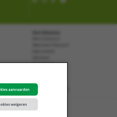
Over Solucious
Wie is Solucious?
Waar levert Solucious?
Eigen merken
Salesteam
Onze klanten
Nieuws
Jobs
Download onze app
okies aanvaarden
ookies weigeren