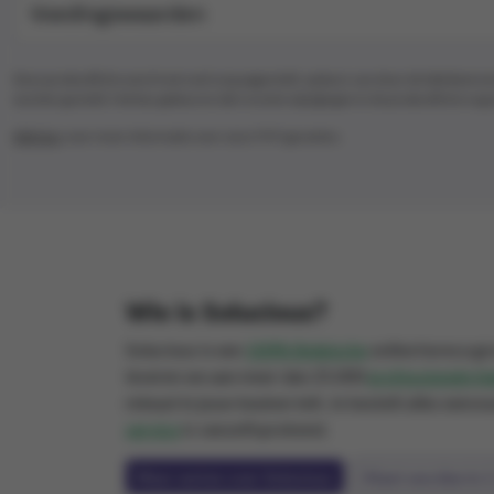
Voedingswaarden
Deze productfiche werd met veel zorg opgesteld, op basis van door de fabrikant en
worden gesteld. Het kan gebeuren dat recente wijzigingen in de productfiche nog
Klik hier
voor meer informatie over onze THT-garanties.
Wie is Solucious?
Solucious is een
100% Belgische
online horeca g
leveren we aan meer dan 25.000
professionele kl
minuut in jouw keuken telt. Je bestelt alles eenvo
service
is vanzelfsprekend.
Meer weten over Solucious
Klant worden in 1