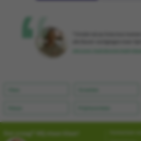
“Omdat wij op Solucious kunnen
alle Bavet-vestigingen meer tijd
Jelle Lissens, Food & Beverage Quality Man
Vlees
Groenten
Nieuw
Prijsfavorieten
Een vraag? Wij staan klaar!
Contacteer o