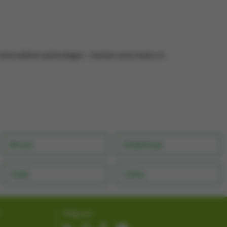
innovatieve oplossingen – kunnen onze teams in
Brood
Onderhoud
Halal
Culino
Volg ons