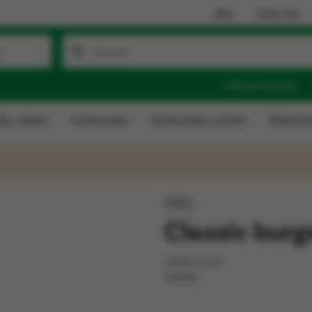
Jobs
Over ons
t
Mijn promoties
ies - Azijnen
Koude sauzen
Koude sauzen - overige
Kleinverp
Heinz
Classic bur
Artikelnummer
129243