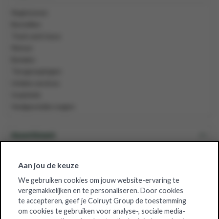
Registreren
Bestellen
Track-and-trace
Retour
Betalen
Terugroepingen
Unieke services
Inspiratie
Veelgestelde vragen
Assortiment
Belgische groothandel voor
Aan jou de keuze
We gebruiken cookies om jouw website-ervaring te
vergemakkelijken en te personaliseren. Door cookies
Over Solucious
te accepteren, geef je Colruyt Group de toestemming
om cookies te gebruiken voor analyse-, sociale media-