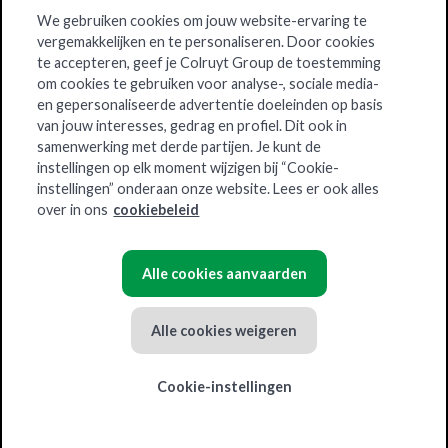
We gebruiken cookies om jouw website-ervaring te
Over Solucious
vergemakkelijken en te personaliseren. Door cookies
te accepteren, geef je Colruyt Group de toestemming
om cookies te gebruiken voor analyse-, sociale media-
Certificaten
en gepersonaliseerde advertentie doeleinden op basis
van jouw interesses, gedrag en profiel. Dit ook in
samenwerking met derde partijen. Je kunt de
instellingen op elk moment wijzigen bij “Cookie-
instellingen” onderaan onze website. Lees er ook alles
over in ons
cookiebeleid
Alle cookies aanvaarden
Colruyt Group
Jobs
Privacystatement
Algemene voorwaarden
Cookiebeleid
Alle cookies weigeren
Cookie-instellingen
Cookie-instellingen
0
Assortiment
Promo
Lijstjes
Winkelwagen