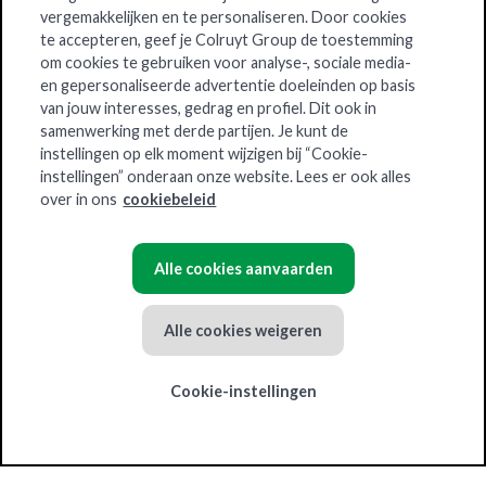
vergemakkelijken en te personaliseren. Door cookies
Over Solucious
te accepteren, geef je Colruyt Group de toestemming
om cookies te gebruiken voor analyse-, sociale media-
en gepersonaliseerde advertentie doeleinden op basis
van jouw interesses, gedrag en profiel. Dit ook in
Certificaten
samenwerking met derde partijen. Je kunt de
instellingen op elk moment wijzigen bij “Cookie-
instellingen” onderaan onze website. Lees er ook alles
over in ons
cookiebeleid
Alle cookies aanvaarden
Colruyt Group
Jobs
Privacystatement
Alle cookies weigeren
Algemene voorwaarden
Cookiebeleid
Cookie-instellingen
Cookie-instellingen
0
Assortiment
Promo
Lijstjes
Winkelwagen