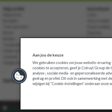
Hulp en FAQ
Assortiment
Registreren
Culino
Bestellen
Verse voeding
Track-and-trace
Droge voeding
Retour
Diepvries
Betalen
Non-food
Terugroepingen
Overzicht asso
Unieke services
Aan jou de keuze
Inspiratie
Veelgestelde vragen
We gebruiken cookies om jouw website-ervaring t
cookies te accepteren, geef je Colruyt Group de
analyse-, sociale media- en gepersonaliseerde adv
gedrag en profiel. Dit ook in samenwerking met de
Certificaten
wijzigen bij “Cookie-instellingen” onderaan onze w