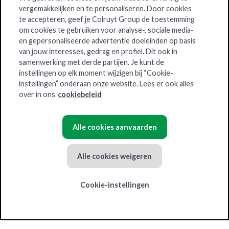
vergemakkelijken en te personaliseren. Door cookies
Over Solucious
te accepteren, geef je Colruyt Group de toestemming
om cookies te gebruiken voor analyse-, sociale media-
en gepersonaliseerde advertentie doeleinden op basis
van jouw interesses, gedrag en profiel. Dit ook in
Certificaten
samenwerking met derde partijen. Je kunt de
instellingen op elk moment wijzigen bij “Cookie-
instellingen” onderaan onze website. Lees er ook alles
over in ons
cookiebeleid
Alle cookies aanvaarden
Colruyt Group
Jobs
Privacystatement
Alle cookies weigeren
Algemene voorwaarden
Cookiebeleid
Cookie-instellingen
Cookie-instellingen
0
Assortiment
Promo
Lijstjes
Winkelwagen