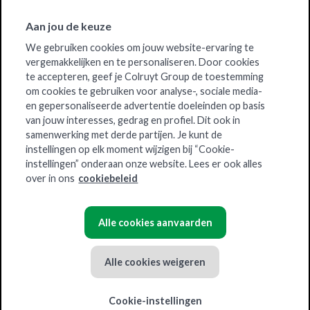
Aan jou de keuze
Belgische groothandel voor
We gebruiken cookies om jouw website-ervaring te
vergemakkelijken en te personaliseren. Door cookies
Over Solucious
te accepteren, geef je Colruyt Group de toestemming
om cookies te gebruiken voor analyse-, sociale media-
en gepersonaliseerde advertentie doeleinden op basis
van jouw interesses, gedrag en profiel. Dit ook in
Certificaten
samenwerking met derde partijen. Je kunt de
instellingen op elk moment wijzigen bij “Cookie-
instellingen” onderaan onze website. Lees er ook alles
over in ons
cookiebeleid
Alle cookies aanvaarden
Colruyt Group
Jobs
Privacystatement
Alle cookies weigeren
Algemene voorwaarden
Cookiebeleid
Cookie-instellingen
Cookie-instellingen