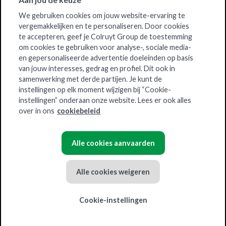
Belgische groothandel voor
We gebruiken cookies om jouw website-ervaring te
vergemakkelijken en te personaliseren. Door cookies
Over Solucious
te accepteren, geef je Colruyt Group de toestemming
om cookies te gebruiken voor analyse-, sociale media-
en gepersonaliseerde advertentie doeleinden op basis
van jouw interesses, gedrag en profiel. Dit ook in
Certificaten
samenwerking met derde partijen. Je kunt de
instellingen op elk moment wijzigen bij “Cookie-
instellingen” onderaan onze website. Lees er ook alles
over in ons
cookiebeleid
Alle cookies aanvaarden
Colruyt Group
Jobs
Privacystatement
Alle cookies weigeren
Algemene voorwaarden
Cookiebeleid
Cookie-instellingen
Cookie-instellingen
0
Assortiment
Promo
Lijstjes
Winkelwagen