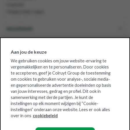
Inspiratie
Veelgestelde vragen
Assortiment
Belgische groothandel voor
Aan jou de keuze
We gebruiken cookies om jouw website-ervaring te
Over Solucious
vergemakkelijken en te personaliseren. Door cookies
te accepteren, geef je Colruyt Group de toestemming
om cookies te gebruiken voor analyse-, sociale media-
Certificaten
en gepersonaliseerde advertentie doeleinden op basis
van jouw interesses, gedrag en profiel. Dit ook in
samenwerking met derde partijen. Je kunt de
instellingen op elk moment wijzigen bij “Cookie-
instellingen” onderaan onze website. Lees er ook alles
over in ons
cookiebeleid