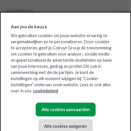
Assortiment
Aan jou de keuze
Belgische groothandel voor
We gebruiken cookies om jouw website-ervaring te
vergemakkelijken en te personaliseren. Door cookies
Over Solucious
te accepteren, geef je Colruyt Group de toestemming
om cookies te gebruiken voor analyse-, sociale media-
en gepersonaliseerde advertentie doeleinden op basis
van jouw interesses, gedrag en profiel. Dit ook in
Certificaten
samenwerking met derde partijen. Je kunt de
instellingen op elk moment wijzigen bij “Cookie-
instellingen” onderaan onze website. Lees er ook alles
over in ons
cookiebeleid
Alle cookies aanvaarden
Colruyt Group
Jobs
Privacystatement
Alle cookies weigeren