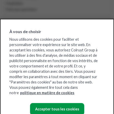
Inspiration
Foire aux questions
Assortiment
À vous de choisir
Grossiste belge
Nous utilisons des cookies pour faciliter et
personnaliser votre expérience sur le site web. En
acceptant les cookies, vous autorisez Colruyt Group à
À propos de Solucious
les utiliser à des fins d'analyse, de médias sociaux et de
publicité personnalisée en fonction de vos intérêts, de
votre comportement et de votre profil. Et ce, y
compris en collaboration avec des tiers. Vous pouvez
Certificats
modifier les paramètres à tout moment en cliquant sur
"Paramètres des cookies" au bas de notre site web.
Vous pouvez également lire tout cela dans
notre
politique en matière de cookies
Accepter tous les cookies