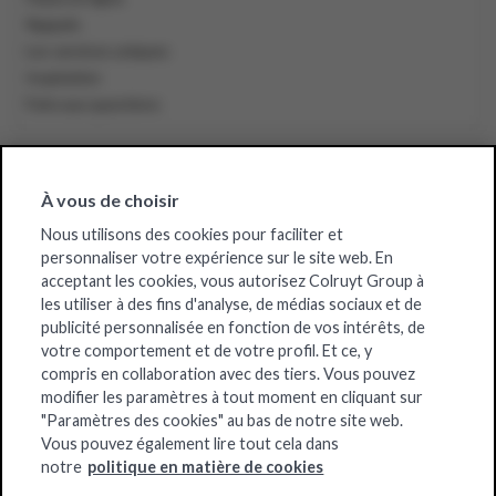
Rappels
Les services uniques
Inspiration
Foire aux questions
Assortiment
À vous de choisir
Grossiste belge
Nous utilisons des cookies pour faciliter et
personnaliser votre expérience sur le site web. En
acceptant les cookies, vous autorisez Colruyt Group à
À propos de Solucious
les utiliser à des fins d'analyse, de médias sociaux et de
publicité personnalisée en fonction de vos intérêts, de
votre comportement et de votre profil. Et ce, y
compris en collaboration avec des tiers. Vous pouvez
Certificats
modifier les paramètres à tout moment en cliquant sur
"Paramètres des cookies" au bas de notre site web.
Vous pouvez également lire tout cela dans
notre
politique en matière de cookies