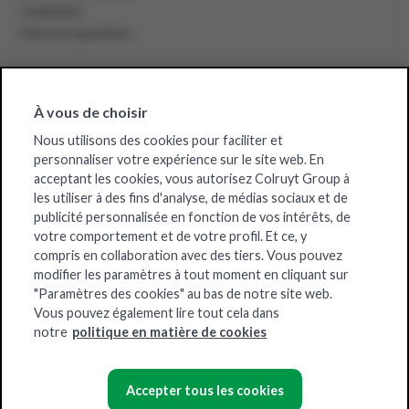
Inspiration
Foire aux questions
Assortiment
À vous de choisir
Grossiste belge
Nous utilisons des cookies pour faciliter et
personnaliser votre expérience sur le site web. En
acceptant les cookies, vous autorisez Colruyt Group à
À propos de Solucious
les utiliser à des fins d'analyse, de médias sociaux et de
publicité personnalisée en fonction de vos intérêts, de
votre comportement et de votre profil. Et ce, y
compris en collaboration avec des tiers. Vous pouvez
Certificats
modifier les paramètres à tout moment en cliquant sur
"Paramètres des cookies" au bas de notre site web.
Vous pouvez également lire tout cela dans
notre
politique en matière de cookies
Accepter tous les cookies