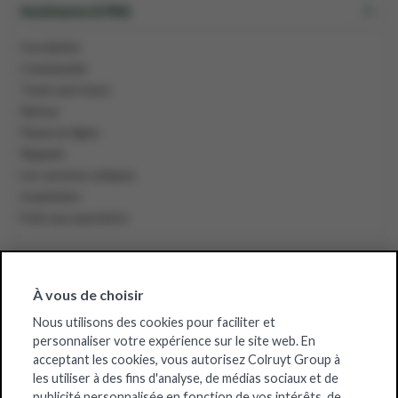
Assistance & FAQ
Inscription
Commander
Track-and-trace
Retour
Payez en ligne
Rappels
Les services uniques
Inspiration
Foire aux questions
Assortiment
À vous de choisir
Grossiste belge
Nous utilisons des cookies pour faciliter et
personnaliser votre expérience sur le site web. En
acceptant les cookies, vous autorisez Colruyt Group à
À propos de Solucious
les utiliser à des fins d'analyse, de médias sociaux et de
publicité personnalisée en fonction de vos intérêts, de