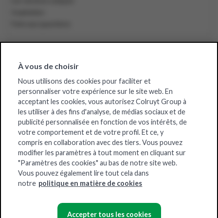
Les services uniques
Inspiration
Foire aux questions
Assortiment
À vous de choisir
Grossiste belge
Nous utilisons des cookies pour faciliter et
personnaliser votre expérience sur le site web. En
acceptant les cookies, vous autorisez Colruyt Group à
À propos de Solucious
les utiliser à des fins d'analyse, de médias sociaux et de
publicité personnalisée en fonction de vos intérêts, de
votre comportement et de votre profil. Et ce, y
compris en collaboration avec des tiers. Vous pouvez
Certificats
modifier les paramètres à tout moment en cliquant sur
"Paramètres des cookies" au bas de notre site web.
Vous pouvez également lire tout cela dans
notre
politique en matière de cookies
Accepter tous les cookies