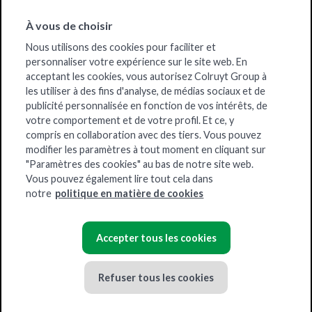
Assortiment
À vous de choisir
Grossiste belge
Nous utilisons des cookies pour faciliter et
personnaliser votre expérience sur le site web. En
acceptant les cookies, vous autorisez Colruyt Group à
À propos de Solucious
les utiliser à des fins d'analyse, de médias sociaux et de
publicité personnalisée en fonction de vos intérêts, de
votre comportement et de votre profil. Et ce, y
compris en collaboration avec des tiers. Vous pouvez
Certificats
modifier les paramètres à tout moment en cliquant sur
"Paramètres des cookies" au bas de notre site web.
Vous pouvez également lire tout cela dans
notre
politique en matière de cookies
Accepter tous les cookies
Colruyt Group
Emploi
Déclaration de confidentialité
Refuser tous les cookies
Conditions générales
Politique des cookies