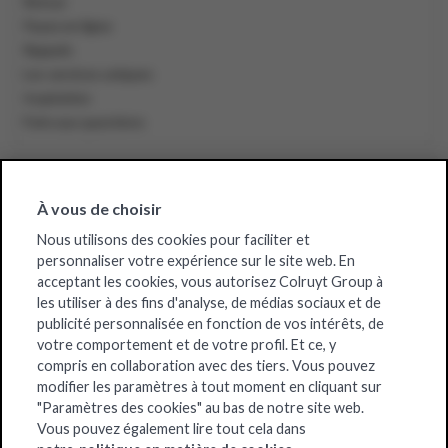
Retour
Payez en ligne
Rappels
Les services uniques
Inspiration
Foire aux questions
Assortiment
À vous de choisir
Grossiste belge
Nous utilisons des cookies pour faciliter et
personnaliser votre expérience sur le site web. En
acceptant les cookies, vous autorisez Colruyt Group à
À propos de Solucious
les utiliser à des fins d'analyse, de médias sociaux et de
publicité personnalisée en fonction de vos intérêts, de
votre comportement et de votre profil. Et ce, y
compris en collaboration avec des tiers. Vous pouvez
Certificats
modifier les paramètres à tout moment en cliquant sur
"Paramètres des cookies" au bas de notre site web.
Vous pouvez également lire tout cela dans