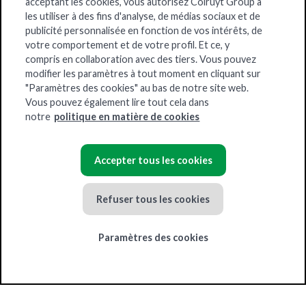
acceptant les cookies, vous autorisez Colruyt Group à
À propos de Solucious
les utiliser à des fins d'analyse, de médias sociaux et de
publicité personnalisée en fonction de vos intérêts, de
votre comportement et de votre profil. Et ce, y
compris en collaboration avec des tiers. Vous pouvez
Certificats
modifier les paramètres à tout moment en cliquant sur
"Paramètres des cookies" au bas de notre site web.
Vous pouvez également lire tout cela dans
notre
politique en matière de cookies
Accepter tous les cookies
Colruyt Group
Emploi
Déclaration de confidentialité
Refuser tous les cookies
Conditions générales
Politique des cookies
Paramètres des cookies
Paramètres des cookies
0
Assortiment
Promo
Listes
Panier