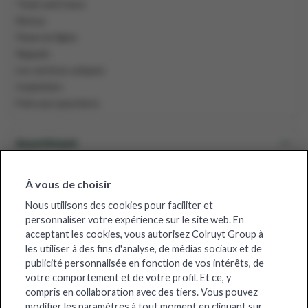
Track-and-trace
Retour
Payez en ligne
Rappels
Les services uniques
Inspiration
Foire aux questions
Assortiment
Grossiste belge
À vous de choisir
Nous utilisons des cookies pour faciliter et
personnaliser votre expérience sur le site web. En
À propos de Solucious
acceptant les cookies, vous autorisez Colruyt Group à
les utiliser à des fins d'analyse, de médias sociaux et de
publicité personnalisée en fonction de vos intérêts, de
Certificats
votre comportement et de votre profil. Et ce, y
compris en collaboration avec des tiers. Vous pouvez
modifier les paramètres à tout moment en cliquant sur