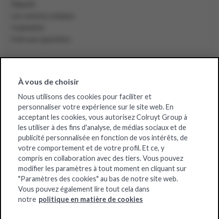
Rappels
Les services uniques
Inspiration
Foire aux questions
Assortiment
À vous de choisir
Grossiste belge
Nous utilisons des cookies pour faciliter et
personnaliser votre expérience sur le site web. En
acceptant les cookies, vous autorisez Colruyt Group à
À propos de Solucious
les utiliser à des fins d'analyse, de médias sociaux et de
publicité personnalisée en fonction de vos intérêts, de
votre comportement et de votre profil. Et ce, y
compris en collaboration avec des tiers. Vous pouvez
Certificats
modifier les paramètres à tout moment en cliquant sur
"Paramètres des cookies" au bas de notre site web.
Vous pouvez également lire tout cela dans
notre
politique en matière de cookies