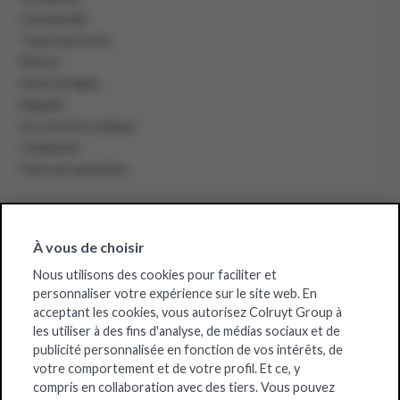
Commander
Track-and-trace
Retour
Payez en ligne
Rappels
Les services uniques
Inspiration
Foire aux questions
Assortiment
À vous de choisir
Grossiste belge
Nous utilisons des cookies pour faciliter et
personnaliser votre expérience sur le site web. En
acceptant les cookies, vous autorisez Colruyt Group à
À propos de Solucious
les utiliser à des fins d'analyse, de médias sociaux et de
publicité personnalisée en fonction de vos intérêts, de
votre comportement et de votre profil. Et ce, y
compris en collaboration avec des tiers. Vous pouvez
Certificats