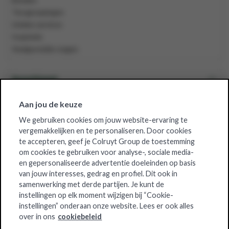
Terugroepingen
Unieke services
Inspiratie
Veelgestelde vragen
Assortiment
Aan jou de keuze
Belgische groothandel voor
We gebruiken cookies om jouw website-ervaring te
vergemakkelijken en te personaliseren. Door cookies
Over Solucious
te accepteren, geef je Colruyt Group de toestemming
om cookies te gebruiken voor analyse-, sociale media-
en gepersonaliseerde advertentie doeleinden op basis
van jouw interesses, gedrag en profiel. Dit ook in
Certificaten
samenwerking met derde partijen. Je kunt de
instellingen op elk moment wijzigen bij “Cookie-
instellingen” onderaan onze website. Lees er ook alles
over in ons
cookiebeleid