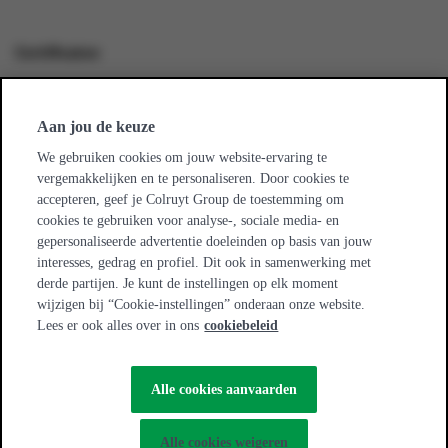
Certificaten
Aan jou de keuze
We gebruiken cookies om jouw website-ervaring te
vergemakkelijken en te personaliseren. Door cookies te
accepteren, geef je Colruyt Group de toestemming om
cookies te gebruiken voor analyse-, sociale media- en
gepersonaliseerde advertentie doeleinden op basis van jouw
interesses, gedrag en profiel. Dit ook in samenwerking met
derde partijen. Je kunt de instellingen op elk moment
wijzigen bij “Cookie-instellingen” onderaan onze website.
Lees er ook alles over in ons
cookiebeleid
Colruyt Group
Alle cookies aanvaarden
Jobs
Privacystatement
Alle cookies weigeren